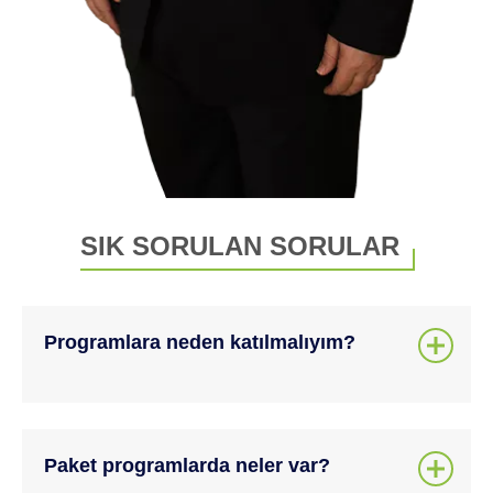
SIK SORULAN SORULAR
Programlara neden katılmalıyım?
Çünkü sağlığınızı şansa bırakamazsınız. Erken
teşhis, düzenli takip ve yıl boyu doktorunuzla temas
Paket programlarda neler var?
sayesinde riskler büyümeden önlenir, hayat