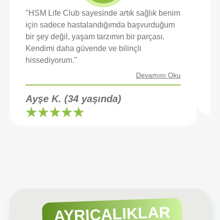
"HSM Life Club sayesinde artık sağlık benim
"H
için sadece hastalandığımda başvurduğum
de
bir şey değil, yaşam tarzımın bir parçası.
re
Kendimi daha güvende ve bilinçli
hi
hissediyorum."
Devamını Oku
E
Ayşe K. (34 yaşında)
AYRICALIKLAR