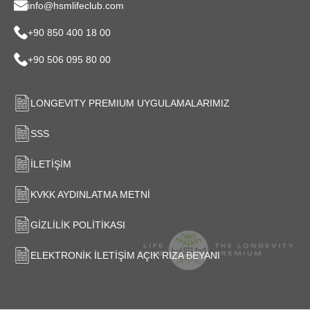
info@hsmlifeclub.com
+90 850 400 18 00
+90 506 095 80 00
LONGEVITY PREMIUM UYGULAMALARIMIZ
SSS
İLETIŞIM
KVKK AYDINLATMA METNI
GIZLILIK POLITIKASI
ELEKTRONIK İLETIŞIM AÇIK RIZA BEYANI