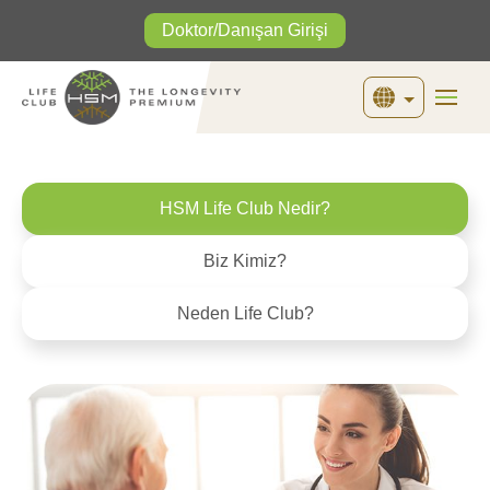
Doktor/Danışan Girişi
English
Türkçe
HSM Life Club Nedir?
Biz Kimiz?
Neden Life Club?