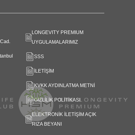
LONGEVITY PREMIUM
 Cad.
UYGULAMALARIMIZ
tanbul
SSS
İLETIŞIM
KVKK AYDINLATMA METNI
GIZLILIK POLITIKASI
ELEKTRONIK İLETIŞIM AÇIK
RIZA BEYANI