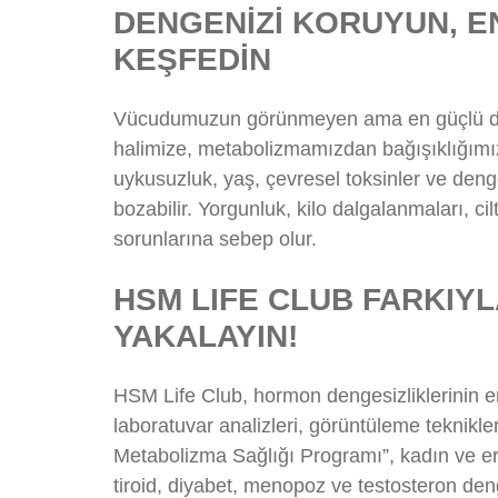
DENGENİZİ KORUYUN, EN
KEŞFEDİN
Vücudumuzun görünmeyen ama en güçlü düze
halimize, metabolizmamızdan bağışıklığımıza
uykusuzluk, yaş, çevresel toksinler ve den
bozabilir. Yorgunluk, kilo dalgalanmaları, c
sorunlarına sebep olur.
HSM
LIFE
CLUB
FARKIY
YAKALAYIN!
HSM Life Club, hormon dengesizliklerinin erk
laboratuvar analizleri, görüntüleme teknikl
Metabolizma Sağlığı Programı”, kadın ve e
tiroid, diyabet, menopoz ve testosteron den