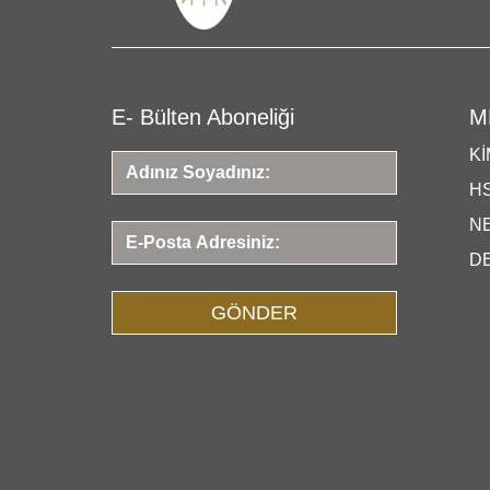
E- Bülten Aboneliği
M
KI
HS
N
D
GÖNDER