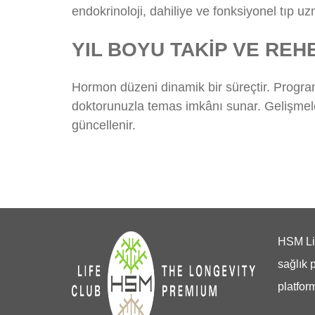
endokrinoloji, dahiliye ve fonksiyonel tıp uz
YIL BOYU TAKİP VE REH
Hormon düzeni dinamik bir süreçtir. Program,
doktorunuzla temas imkânı sunar. Gelişmeler
güncellenir.
HSM Lif
sağlık 
platfor