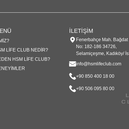
ENÜ
İLETİŞİM
Fenerbahçe Mah. Bağdat
MIZ?
No: 182-186 34726,
M LIFE CLUB NEDIR?
Selamiçeşme, Kadıköy/ İs
EDEN HSM LIFE CLUB?
info@hsmlifeclub.com
ENEYIMLER
+90 850 400 18 00
+90 506 095 80 00