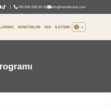
+90 506 095 80 00
info@hsmlifeclub.com
ARIMIZ
DENEYIMLER
SSS
İLETIŞIM
English
Türkçe
Programı