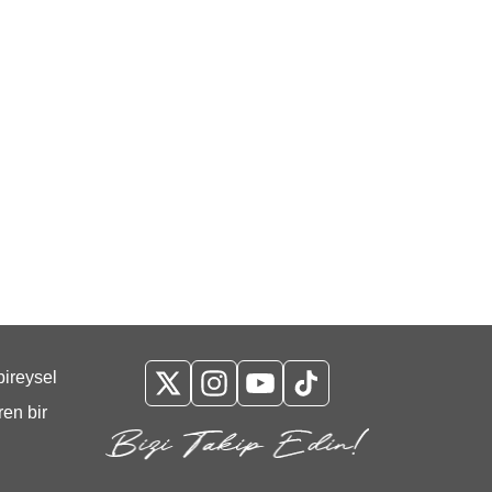
bireysel
ren bir