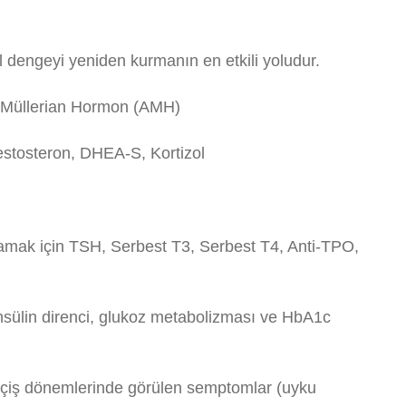
l dengeyi yeniden kurmanın en etkili yoludur.
i-Müllerian Hormon (AMH)
estosteron, DHEA-S, Kortizol
nlamak için TSH, Serbest T3, Serbest T4, Anti-TPO,
nsülin direnci, glukoz metabolizması ve HbA1c
iş dönemlerinde görülen semptomlar (uyku