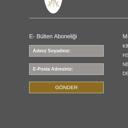
E- Bülten Aboneliği
M
KI
HS
N
D
GÖNDER