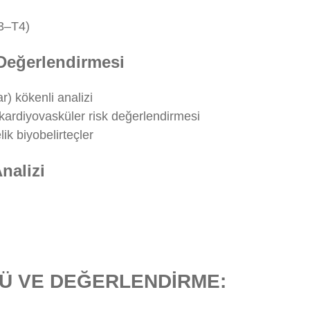
T3–T4)
Değerlendirmesi
) kökenli analizi
kardiyovasküler risk değerlendirmesi
ik biyobelirteçler
nalizi
Ü VE DEĞERLENDİRME: