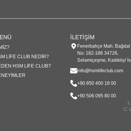
ENÜ
İLETİŞİM
Fenerbahçe Mah. Bağdat
MIZ?
No: 182-186 34726,
M LIFE CLUB NEDIR?
Selamiçeşme, Kadıköy/ İs
EDEN HSM LIFE CLUB?
info@hsmlifeclub.com
ENEYIMLER
+90 850 400 18 00
+90 506 095 80 00