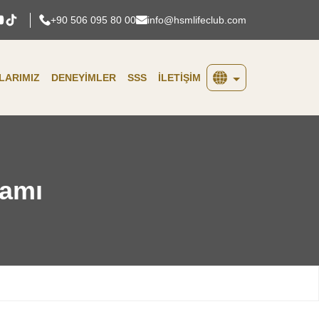
+90 506 095 80 00
info@hsmlifeclub.com
ARIMIZ
DENEYIMLER
SSS
İLETIŞIM
English
Türkçe
ramı