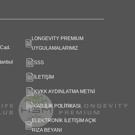
LONGEVITY PREMIUM
 Cad.
UYGULAMALARIMIZ
tanbul
SSS
İLETIŞIM
KVKK AYDINLATMA METNI
GIZLILIK POLITIKASI
ELEKTRONIK İLETIŞIM AÇIK
RIZA BEYANI