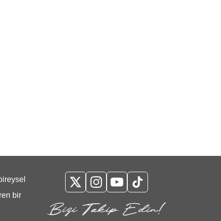
bireysel
ren bir